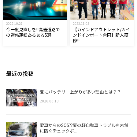
2022.10.27
2022.11.05
今一度見直しを!!高速道路で
【カインドアウトレット/カイ
の迷惑運転あるある5選
ンドインポート合同】新人研
修!!
最近の投稿
夏にバッテリー上がりが多い理由とは？？
2026.06.13
愛車からのSOS??夏の軽自動車トラブルを未然
に防ぐチェックポ...