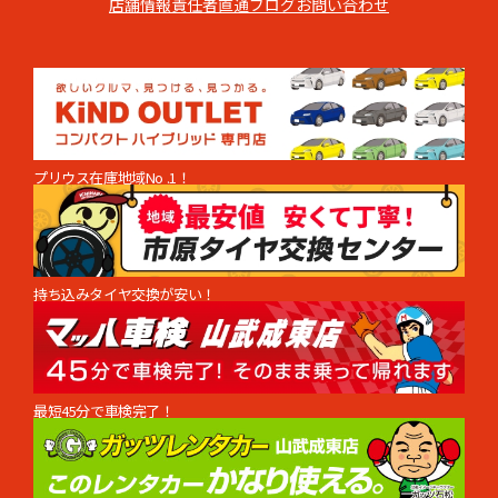
店舗情報
責任者直通
ブログ
お問い合わせ
プリウス在庫地域No .1！
持ち込みタイヤ交換が安い！
最短45分で車検完了！