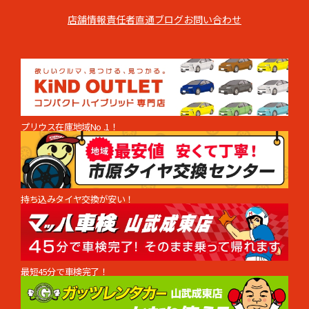
店舗情報
責任者直通
ブログ
お問い合わせ
プリウス在庫地域No .1！
持ち込みタイヤ交換が安い！
最短45分で車検完了！