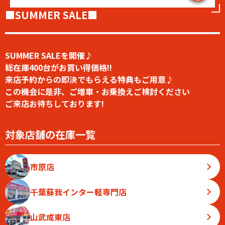
■SUMMER SALE■
SUMMER SALEを開催♪
総在庫400台がお買い得価格!!
来店予約からの即決でもらえる特典もご用意♪
この機会に是非、ご増車・お乗換えご検討ください
ご来店お待ちしております!
対象店舗の在庫一覧
市原店
千葉蘇我インター軽専門店
山武成東店