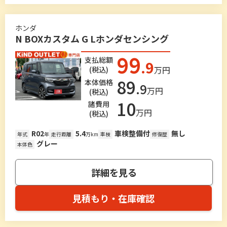
ホンダ
N BOXカスタム G Lホンダセンシング
99
支払総額
.9
万円
(税込)
89
本体価格
.9
万円
(税込)
10
諸費用
万円
(税込)
R02
5.4
車検整備付
無し
年式
年
走行距離
万km
車検
修復歴
グレー
本体色
詳細を見る
見積もり・在庫確認