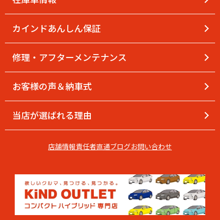
【1月店休日並びに年末年始休暇のご案内】
カインドあんしん保証
修理・アフターメンテナンス
お客様の声＆納車式
当店が選ばれる理由
店舗情報
責任者直通
ブログ
お問い合わせ