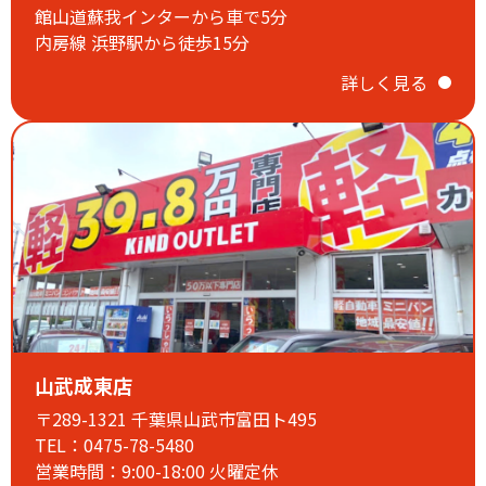
誠に勝手ながら
館山道蘇我インターから車で5分
毎週火曜日・第1.3水曜日は定休日となります。
内房線 浜野駅から徒歩15分
ご迷惑をおかけいたしますがご理解のほど、よろしくお願い
申し上げます。
詳しく見る
2026.01.31
【2月定休日のお知らせ】
山武成東店
〒289-1321 千葉県山武市富田ト495
TEL：0475-78-5480
営業時間：9:00-18:00 火曜定休