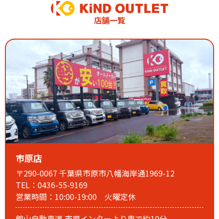
台風7号・8号の接近が予想されています
当店は通常営業を予定しております。
店舗一覧
ご来店の際は、無理をなさらず、
安全を最優先にお越しください。
28日は曇りの予報となっており、27日より天候が落ち着く見
込みです。
ご来店をご検討のお客様は、ぜひ28日以降のご来店もご利用
ください。
ご予約の変更や日時の調整も承っております。
お気軽にスタッフまでお問い合わせください。
スタッフ一同、皆様の安全を第一に営業してまいります。
2026.02.28
【3月定休日のお知らせ】
市原店
〒290-0067 千葉県市原市八幡海岸通1969-12
TEL：0436-55-9169
営業時間：10:00-19:00 火曜定休
館山自動車道 市原インターより車で約10分