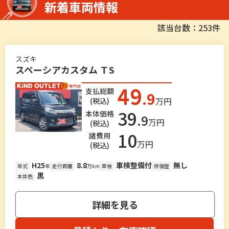
新着車両情報
該当台数：253件
スズキ
スペーシアカスタム ＴS
49
支払総額
.9
万円
(税込)
39
本体価格
.9
万円
(税込)
10
諸費用
万円
(税込)
H25
8.8
車検整備付
無し
年式
年
走行距離
万km
車検
修復歴
黒
本体色
詳細を見る