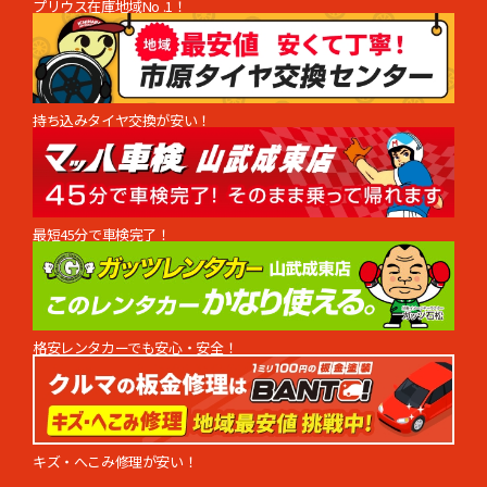
プリウス在庫地域No .1！
持ち込みタイヤ交換が安い！
\重要なお知らせ/
【1月店休日並びに年末年始休暇のご案内】
誠に勝手ながら
最短45分で車検完了！
毎週火曜日、第1、第3水曜日は定休日となります。
また12月29日(月)〜1月2日(金)まで年末年始休業とさせてい
ただきます。
お客さまにはご迷惑をおかけして申し訳御座いませんが、何
卒よろしくお願いいたします。
カインドアウトレット
格安レンタカーでも安心・安全！
2025.11.30
【12月店休日並びに年末年始休暇のご案内】
キズ・へこみ修理が安い！