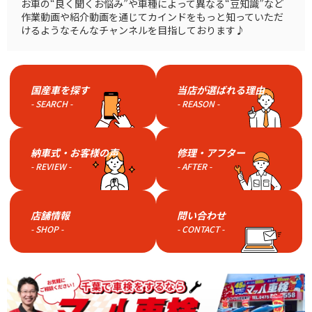
お車の“良く聞くお悩み”や車種によって異なる“豆知識”など
作業動画や紹介動画を通じてカインドをもっと知っていただ
けるようなそんなチャンネルを目指しております♪
国産車を探す
当店が選ばれる理由
- SEARCH -
- REASON -
納車式・お客様の声
修理・アフター
- REVIEW -
- AFTER -
店舗情報
問い合わせ
- SHOP -
- CONTACT -