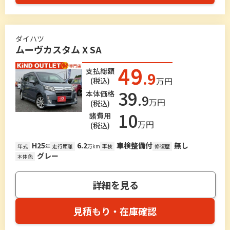
ダイハツ
ムーヴカスタム X SA
49
支払総額
.9
万円
(税込)
39
本体価格
.9
万円
(税込)
10
諸費用
万円
(税込)
H25
6.2
車検整備付
無し
年式
年
走行距離
万km
車検
修復歴
グレー
本体色
詳細を見る
見積もり・在庫確認