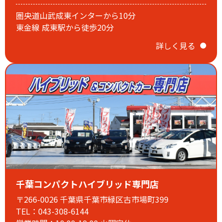
圏央道山武成東インターから10分
東金線 成東駅から徒歩20分
詳しく見る
誠に勝手ながら
毎週火曜日・第1.3水曜日は定休日となります。
ご迷惑をおかけいたしますがご理解のほど、よろしくお願い
千葉コンパクトハイブリッド専門店
申し上げます。
〒266-0026 千葉県千葉市緑区古市場町399
TEL：043-308-6144
2025.12.28