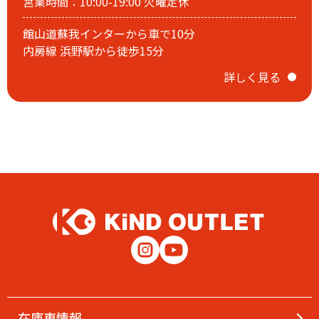
営業時間：10:00-19:00 火曜定休
1月3日(土)初売りスタート!!
館山道蘇我インターから車で10分
内房線 浜野駅から徒歩15分
詳しく見る
カインドアウトレットの初売りは1月3日(土)スタート!!
初売り特設ページは
コチラ
をクリック
2025.12.28
在庫車情報