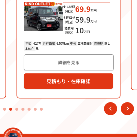
69.9
支払総額
万円
（税込）
59.9
本体価格
万円
（税込）
10
諸費用
万円
（税込）
年式
H27
年
走行距離
6.5万km
車検
車検整備付
修復歴
無し
本体色
黒
詳細を見る
見積もり・在庫確認