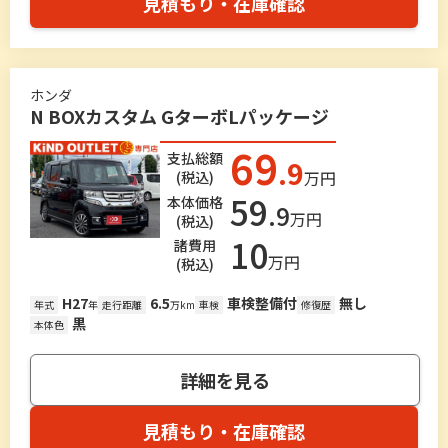
見積もり・在庫確認
ホンダ
N BOXカスタム GターボLパッケージ
69
支払総額
.9
万円
(税込)
59
本体価格
.9
万円
(税込)
10
諸費用
万円
(税込)
H27
6.5
車検整備付
無し
年式
年
走行距離
万km
車検
修復歴
黒
本体色
詳細を見る
見積もり・在庫確認