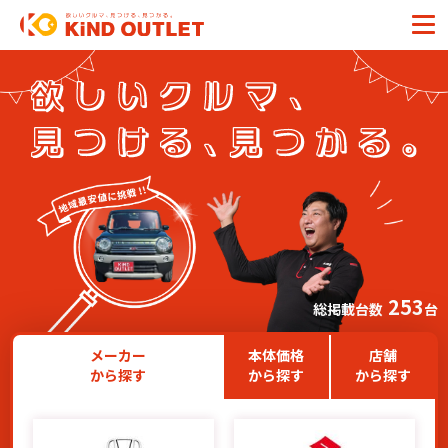
253
総掲載台数
台
メーカー
本体価格
店舗
から探す
から探す
から探す