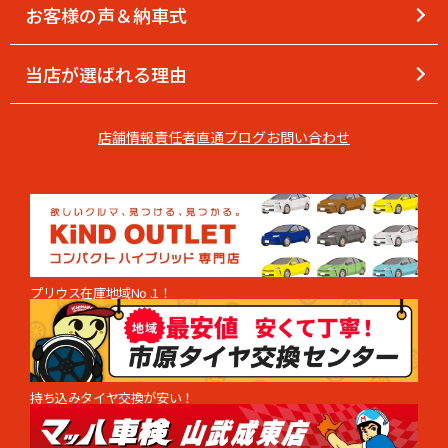
お客様の声＆納車式
当店が選ばれる理由
店舗情報
責任者直通
ブログ
お問い合わせ
プリウス在庫地域No .1！
持ち込みタイヤ交換が安い！