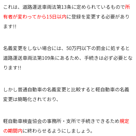
これは、道路運送車両法第13条に定められているもので
所
有者が変わってから15日以内
に登録を変更する必要があり
ます!!
名義変更をしない場合には、
50万円以下の罰金
に処すると
道路運送車両法第109条にあるため、手続きは必ず必要とな
ります!!
しかし普通自動車の名義変更と比較すると
軽自動車の名義
変更は
簡略化
されており、
軽自動車検査協会の事務所・支所
で手続き
できるため
規定
の期間内
に終わらせるようにしましょう。