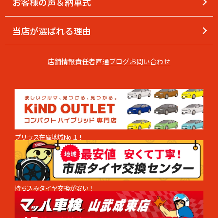
お客様の声＆納車式
当店が選ばれる理由
店舗情報
責任者直通
ブログ
お問い合わせ
プリウス在庫地域No .1！
持ち込みタイヤ交換が安い！