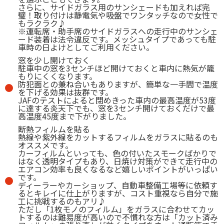
さらに、サイドガラス用のサンシェードも加えれば完
璧！取り付けは静電気や吸盤でワンタッチなので女性で
もラクラク♪
※運転席・助手席のサイドガラスへの走行中のサンシェ
ード装着は法令違反です。メッシュタイプであっても駐
車時の日よけとしてご利用ください。
窓を少し開けておく
駐車中の窓を3センチほど開けておくと車内に熱気が籠
もりにくくなります。
防犯面との兼ね合いもありますが、簡単な一手間で温度
を下げる効果は抜群です。
JAFのテストによると閉めきった車内の最高温度が53度
に達する炎天下でも、窓を3センチ開けておくだけで最
高温度45度まで下がりました。
断熱フィルムを貼る
熱線や紫外線をカットするフィルムをガラスに貼るのも
オススメです。
カーフィルムといっても、色の付いたスモークばかりで
はなく透明タイプもあり、日焼け対策ができて走行中の
エアコン効率も良くなるなど嬉しいポイントがいっぱい
です。
ディーラーやカーショップ、自動車整備工場等に依頼す
るとキレイに仕上がりますが、コスト重視なら自分で施
工に挑戦するのもアリ♪
ただし「1枚モノのフィルム」をガラスに合わせてカッ
トするのは難易度が高いので不慣れな方は「カット済み