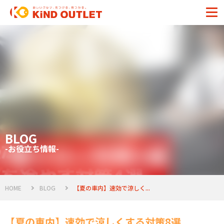
BLOG
-お役立ち情報-
HOME
BLOG
【夏の車内】速効で涼しく...
【夏の車内】速効で涼しくする対策8選