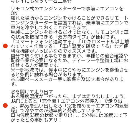
キレイにもなって一石二鳥☆
リモコン式のエンジンスターターで事前にエアコンを
ON
離れた場所からエンジンをかけることができるリモート
エンジンスターターを設置すれば、乗車前にエアコンで
車内を冷やしておくことができます。
単純にエンジンを掛けるだけではなく、リモコン側で車
の状況を把握できる「双方向タイプ」が便利です。
「スマートフォンと連動する」「10キロメートル以上離
れていても作動する」「車内温度を確認できる」など便
利な機能がいっぱいなのでオススメです。
自分で取り付ける事もできますが、車種との適合確認や
配線作業が必要になるため、ディーラーや整備工場にお
任せする方が確実です。
※一部地域では、停車中にむやみにエンジンを稼働させ
ると条例に触れる場合があります。
※心臓ペースメーカー等に影響を及ぼす場合がありま
す。
窓を開けて走り出す
ある程度温度が下がったら、まずは走り出しましょう。
JAFによると「窓全開＋エアコン外気導入」で走り出
し、熱気を追い出したら「窓を閉める＋エアコン内気循
環」で冷やすのが効率的と発表しています。
車内温度55度の状態で走り出し、5分後には28度まで下
がったとの事例もアリ！