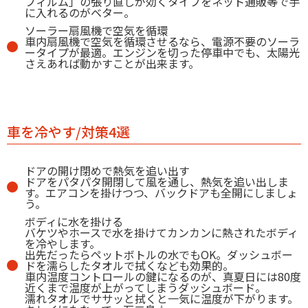
フィルム」の張り直しが効くタイプをネット通販等で手
に入れるのがベター。
ソーラー扇風機で空気を循環
車内扇風機で空気を循環させるなら、電源不要のソーラ
ータイプが最適。エンジンを切った停車中でも、太陽光
さえあれば動かすことが出来ます。
車を冷やす/対策4選
ドアの開け閉めで熱気を追い出す
ドアをパタパタ開閉して風を通し、熱気を追い出しま
す。エアコンを掛けつつ、バックドアも全開にしましょ
う。
ボディに水を掛ける
バケツやホースで水を掛けてカンカンに熱されたボディ
を冷やします。
出先だったらペットボトルの水でもOK。ダッシュボー
ドを濡らしたタオルで拭くなども効果的。
車内温度コントロールの鍵になるのが、真夏日には80度
近くまで温度が上がってしまうダッシュボード。
濡れタオルでササッと拭くと一気に温度が下がります。