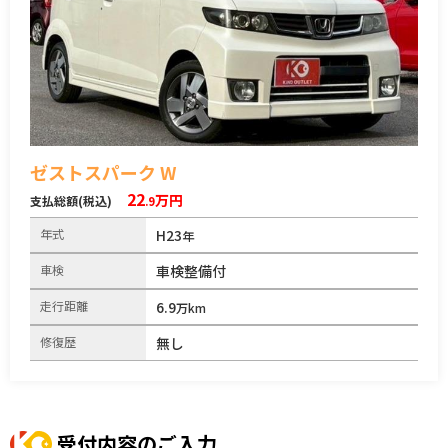
ゼストスパーク W
22
万円
支払総額(税込)
.9
年式
H23
年
車検
車検整備付
走行距離
6.9
万km
修復歴
無し
受付内容のご入力