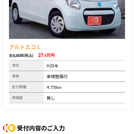
アルトエコ L
27
万円
支払総額(税込)
.9
年式
H25
年
車検
車検整備付
走行距離
4.7
万km
修復歴
無し
受付内容のご入力