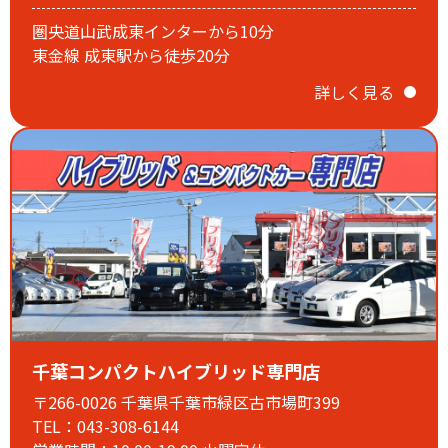
圏央道山武成東インターから10分
東金線 成東駅から徒歩20分
詳しく見る
誠に勝手ながら
毎週火曜日・第1.3水曜日は定休日となります。
ご迷惑をおかけいたしますがご理解のほど、よろしくお願い
千葉コンパクトハイブリッド専門店
申し上げます。
〒266-0026 千葉県千葉市緑区古市場町399
TEL：043-308-6144
2025.12.28