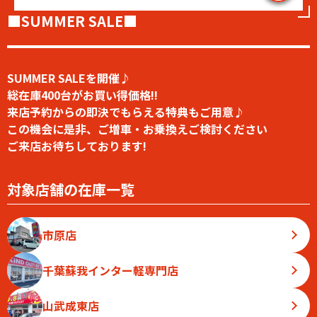
■SUMMER SALE■
SUMMER SALEを開催♪
総在庫400台がお買い得価格!!
来店予約からの即決でもらえる特典もご用意♪
この機会に是非、ご増車・お乗換えご検討ください
ご来店お待ちしております!
対象店舗の在庫一覧
市原店
千葉蘇我インター軽専門店
山武成東店