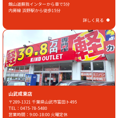
誠に勝手ながら
館山道蘇我インターから車で5分
毎週火曜日・第1.3水曜日は定休日となります。
内房線 浜野駅から徒歩15分
ご迷惑をおかけいたしますがご理解のほど、よろしくお願い
申し上げます。
詳しく見る
2026.01.31
【2月定休日のお知らせ】
山武成東店
〒289-1321 千葉県山武市富田ト495
TEL：0475-78-5480
営業時間：9:00-18:00 火曜定休