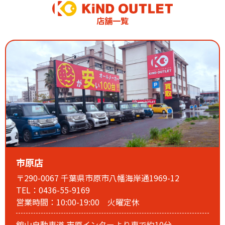
台風7号・8号の接近が予想されています
当店は通常営業を予定しております。
店舗一覧
ご来店の際は、無理をなさらず、
安全を最優先にお越しください。
28日は曇りの予報となっており、27日より天候が落ち着く見
込みです。
ご来店をご検討のお客様は、ぜひ28日以降のご来店もご利用
ください。
ご予約の変更や日時の調整も承っております。
お気軽にスタッフまでお問い合わせください。
スタッフ一同、皆様の安全を第一に営業してまいります。
2026.02.28
【3月定休日のお知らせ】
市原店
〒290-0067 千葉県市原市八幡海岸通1969-12
TEL：0436-55-9169
営業時間：10:00-19:00 火曜定休
館山自動車道 市原インターより車で約10分