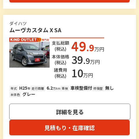
ダイハツ
ムーヴカスタム X SA
49
支払総額
.9
万円
(税込)
39
本体価格
.9
万円
(税込)
10
諸費用
万円
(税込)
H25
6.2
車検整備付
無し
年式
年
走行距離
万km
車検
修復歴
グレー
本体色
詳細を見る
見積もり・在庫確認