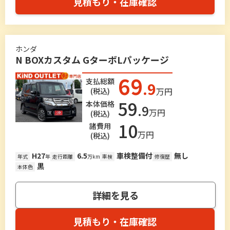
見積もり・在庫確認
ホンダ
N BOXカスタム GターボLパッケージ
69
支払総額
.9
万円
(税込)
59
本体価格
.9
万円
(税込)
10
諸費用
万円
(税込)
H27
6.5
車検整備付
無し
年式
年
走行距離
万km
車検
修復歴
黒
本体色
詳細を見る
見積もり・在庫確認