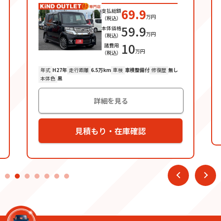
69.9
支払総額
万円
（税込）
59.9
本体価格
万円
（税込）
10
諸費用
万円
（税込）
年式
H27
年
走行距離
6.5万km
車検
車検整備付
修復歴
無し
本体色
黒
詳細を見る
見積もり・在庫確認