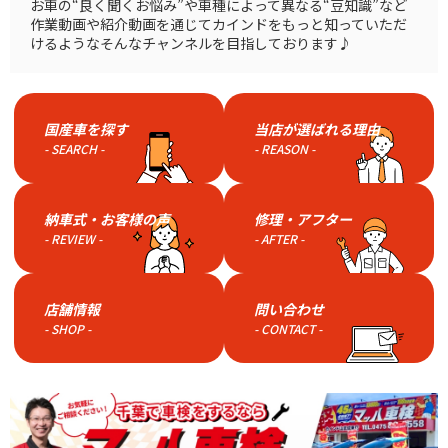
お車の“良く聞くお悩み”や車種によって異なる“豆知識”など
作業動画や紹介動画を通じてカインドをもっと知っていただ
けるようなそんなチャンネルを目指しております♪
国産車を探す
当店が選ばれる理由
- SEARCH -
- REASON -
納車式・お客様の声
修理・アフター
- REVIEW -
- AFTER -
店舗情報
問い合わせ
- SHOP -
- CONTACT -