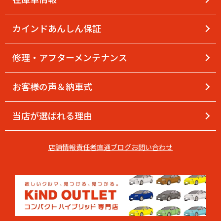
【1月店休日並びに年末年始休暇のご案内】
カインドあんしん保証
修理・アフターメンテナンス
お客様の声＆納車式
当店が選ばれる理由
店舗情報
責任者直通
ブログ
お問い合わせ