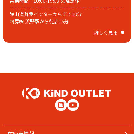
営業時間：10:00-19:00 火曜定休
1月3日(土)初売りスタート!!
館山道蘇我インターから車で10分
内房線 浜野駅から徒歩15分
詳しく見る
カインドアウトレットの初売りは1月3日(土)スタート!!
初売り特設ページは
コチラ
をクリック
2025.12.28
在庫車情報