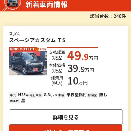
新着車両情報
該当台数：246件
スズキ
スペーシアカスタム ＴS
49
支払総額
.9
万円
(税込)
39
本体価格
.9
万円
(税込)
10
諸費用
万円
(税込)
H25
8.8
車検整備付
無し
年式
年
走行距離
万km
車検
修復歴
黒
本体色
詳細を見る