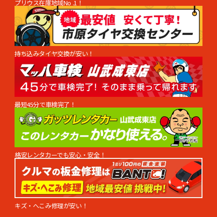
プリウス在庫地域No .1！
持ち込みタイヤ交換が安い！
\重要なお知らせ/
【1月店休日並びに年末年始休暇のご案内】
誠に勝手ながら
最短45分で車検完了！
毎週火曜日、第1、第3水曜日は定休日となります。
また12月29日(月)〜1月2日(金)まで年末年始休業とさせてい
ただきます。
お客さまにはご迷惑をおかけして申し訳御座いませんが、何
卒よろしくお願いいたします。
カインドアウトレット
格安レンタカーでも安心・安全！
2025.11.30
【12月店休日並びに年末年始休暇のご案内】
キズ・へこみ修理が安い！