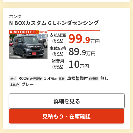
ホンダ
N BOXカスタム G Lホンダセンシング
99
支払総額
.9
万円
(税込)
89
本体価格
.9
万円
(税込)
10
諸費用
万円
(税込)
R02
5.4
車検整備付
無し
年式
年
走行距離
万km
車検
修復歴
グレー
本体色
詳細を見る
見積もり・在庫確認