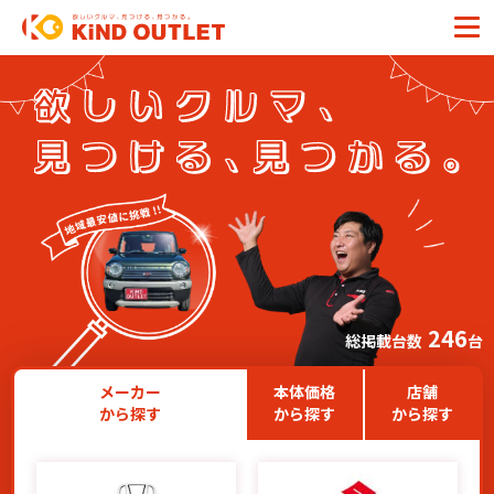
246
総掲載台数
台
メーカー
本体価格
店舗
から探す
から探す
から探す