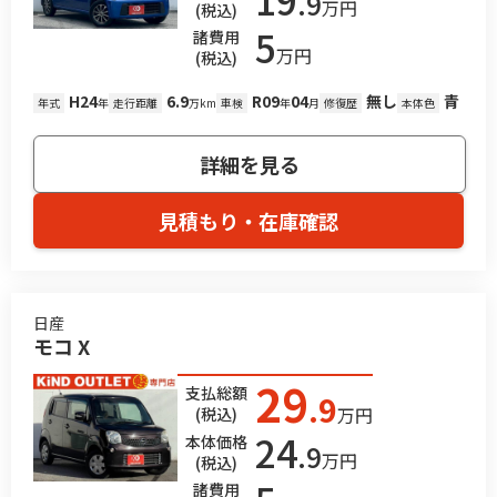
.9
万円
(税込)
5
諸費用
万円
(税込)
H24
6.9
R09
04
無し
青
年式
年
走行距離
万km
車検
年
月
修復歴
本体色
詳細を見る
見積もり・在庫確認
日産
モコ X
29
支払総額
.9
万円
(税込)
24
本体価格
.9
万円
(税込)
諸費用