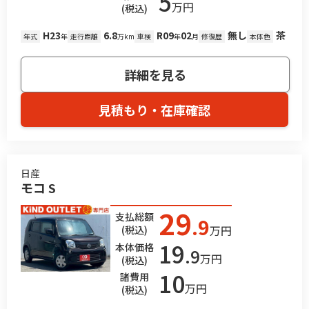
5
万円
(税込)
H23
6.8
R09
02
無し
茶
年式
年
走行距離
万km
車検
年
月
修復歴
本体色
詳細を見る
見積もり・在庫確認
日産
モコ S
29
支払総額
.9
万円
(税込)
19
本体価格
.9
万円
(税込)
10
諸費用
万円
(税込)