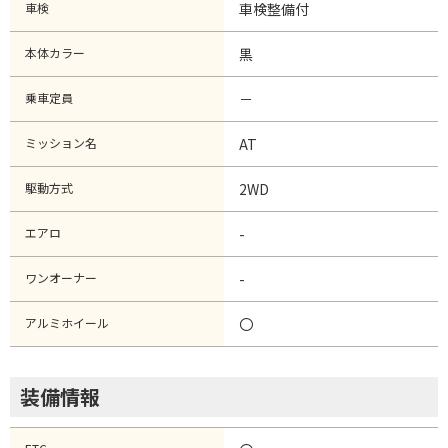
車検
車検整備付
本体カラー
黒
乗車定員
－
ミッション名
AT
駆動方式
2WD
エアロ
-
ワンオーナー
-
アルミホイール
〇
装備情報