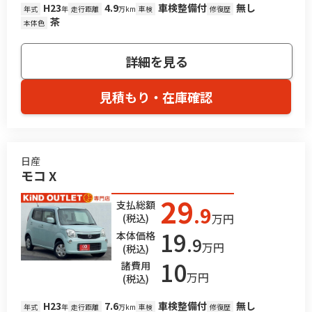
H23
4.9
車検整備付
無し
年式
年
走行距離
万km
車検
修復歴
茶
本体色
詳細を見る
見積もり・在庫確認
日産
モコ X
29
支払総額
.9
万円
(税込)
19
本体価格
.9
万円
(税込)
10
諸費用
万円
(税込)
H23
7.6
車検整備付
無し
年式
年
走行距離
万km
車検
修復歴