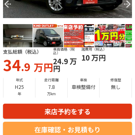
車両価格（税
諸費用（税込）
支払総額（税込）
込）
10
万円
34
24.9
万
.9
万円
円
年式
走行距離
車検
修復歴
H25
7.8
車検整備付
無し
年
万km
来店予約をする
在庫確認・お見積もり