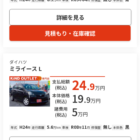
詳細を見る
見積もり・在庫確認
ダイハツ
ミライース L
24
支払総額
.9
万円
(税込)
19
本体価格
.9
万円
(税込)
5
諸費用
万円
(税込)
H24
5.6
R08
11
無し
黒
年式
年
走行距離
万km
車検
年
月
修復歴
本体色