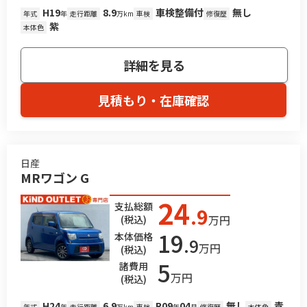
H19
8.9
車検整備付
無し
年式
年
走行距離
万km
車検
修復歴
紫
本体色
詳細を見る
見積もり・在庫確認
日産
MRワゴン G
24
支払総額
.9
万円
(税込)
19
本体価格
.9
万円
(税込)
5
諸費用
万円
(税込)
H24
6.9
R09
04
無し
青
年式
年
走行距離
万km
車検
年
月
修復歴
本体色