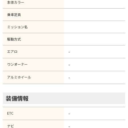
本体カラー
乗車定員
ミッション名
駆動方式
エアロ
-
ワンオーナー
-
アルミホイール
-
装備情報
ETC
-
ナビ
-