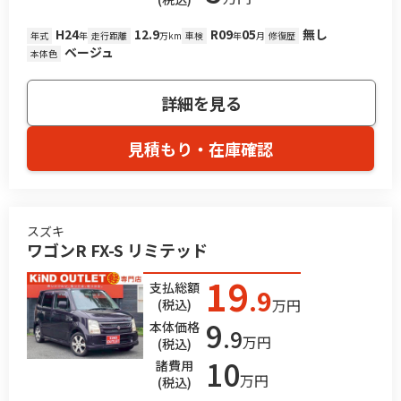
H24
12.9
R09
05
無し
年式
年
走行距離
万km
車検
年
月
修復歴
ベージュ
本体色
詳細を見る
見積もり・在庫確認
スズキ
ワゴンR FX-S リミテッド
19
支払総額
.9
万円
(税込)
9
本体価格
.9
万円
(税込)
10
諸費用
万円
(税込)