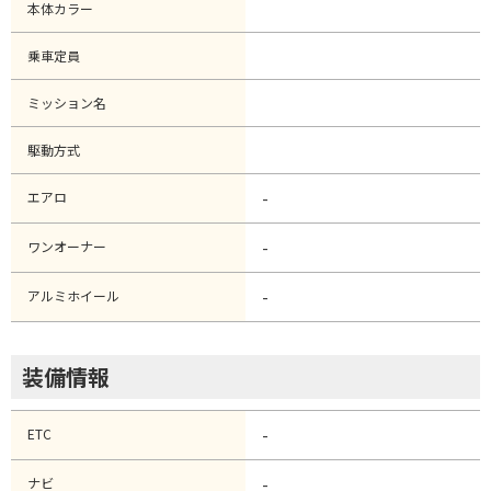
本体カラー
乗車定員
ミッション名
駆動方式
エアロ
-
ワンオーナー
-
アルミホイール
-
装備情報
ETC
-
ナビ
-