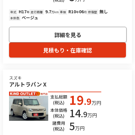
H17
9.7
R10
06
無し
年式
年
走行距離
万km
車検
年
月
修復歴
ベージュ
本体色
詳細を見る
見積もり・在庫確認
スズキ
アルトラパン X
19
支払総額
.9
万円
(税込)
14
本体価格
.9
万円
(税込)
5
諸費用
万円
(税込)