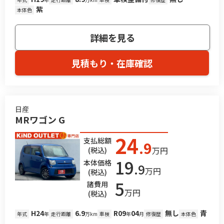
紫
本体色
詳細を見る
見積もり・在庫確認
日産
MRワゴン G
24
支払総額
.9
万円
(税込)
19
本体価格
.9
万円
(税込)
5
諸費用
万円
(税込)
H24
6.9
R09
04
無し
青
年式
年
走行距離
万km
車検
年
月
修復歴
本体色