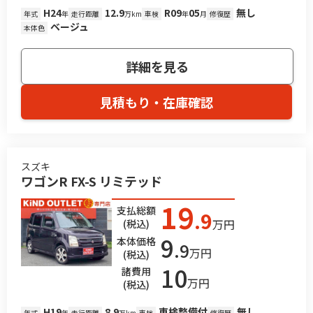
H24
12.9
R09
05
無し
年式
年
走行距離
万km
車検
年
月
修復歴
ベージュ
本体色
詳細を見る
見積もり・在庫確認
スズキ
ワゴンR FX-S リミテッド
19
支払総額
.9
万円
(税込)
9
本体価格
.9
万円
(税込)
10
諸費用
万円
(税込)
H19
8.9
車検整備付
無し
年式
年
走行距離
万km
車検
修復歴